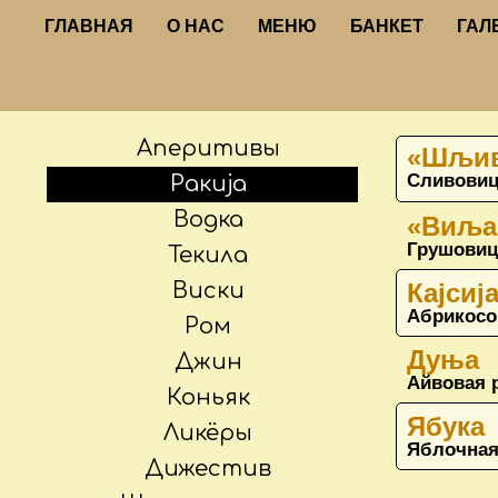
ГЛАВНАЯ
О НАС
МЕНЮ
БАНКЕТ
ГАЛ
Аперитивы
«Шљив
Сливовиц
Ракиja
Водка
«Виља
Грушовиц
Текила
Виски
Каjсиj
Абрикосо
Ром
Дуња
Джин
Айвовая 
Коньяк
Ябука
Ликёры
Яблочная
Дижестив