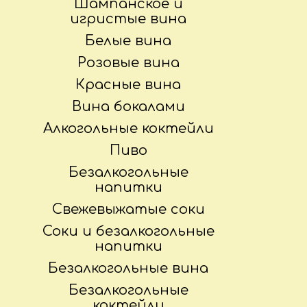
Шампанское и
игристые вина
Белые вина
Розовые вина
Красные вина
Вина бокалами
Алкогольные коктейли
Пиво
Безалкогольные
напитки
Свежевыжатые соки
Соки и безалкогольные
напитки
Безалкогольные вина
Безалкогольные
коктейли